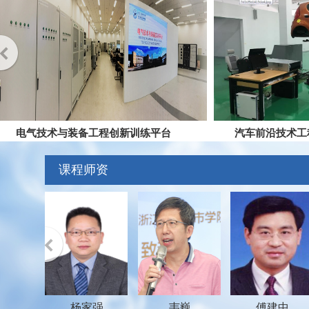
汽车前沿技术工程创新训练平台
建工与土木工
课程师资
勇
杨家强
韦巍
傅建中