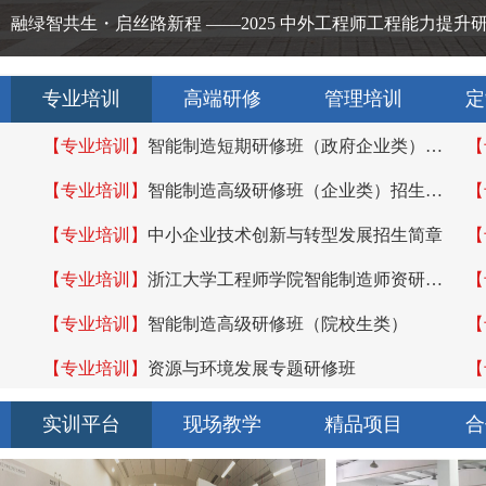
融绿智共生・启丝路新程 ——2025 中外工程师工程能力提升
专业培训
高端研修
管理培训
定
【专业培训】
智能制造短期研修班（政府企业类）招
【
生简章
章
【专业培训】
智能制造高级研修班（企业类）招生简
【
章
【专业培训】
中小企业技术创新与转型发展招生简章
【
简
【专业培训】
浙江大学工程师学院智能制造师资研修
【
班招生简章
【专业培训】
智能制造高级研修班（院校生类）
【
【专业培训】
资源与环境发展专题研修班
【
实训平台
现场教学
精品项目
合